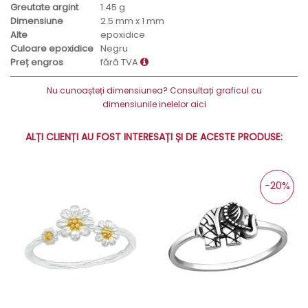
Greutate argint
1.45 g
Dimensiune
2.5 mm x 1 mm
Alte
epoxidice
Culoare epoxidice
Negru
Preț engros
fără TVA
Nu cunoașteți dimensiunea? Consultați graficul cu
dimensiunile inelelor aici
ALȚI CLIENȚI AU FOST INTERESAȚI ȘI DE ACESTE PRODUSE:
-20%