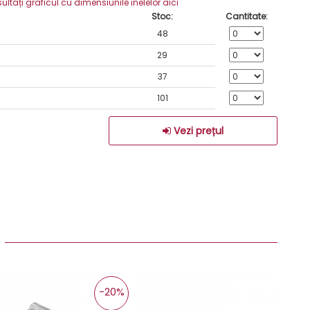
ați graficul cu dimensiunile inelelor aici
Stoc:
Cantitate:
48
29
37
101
Vezi prețul
:
-20%