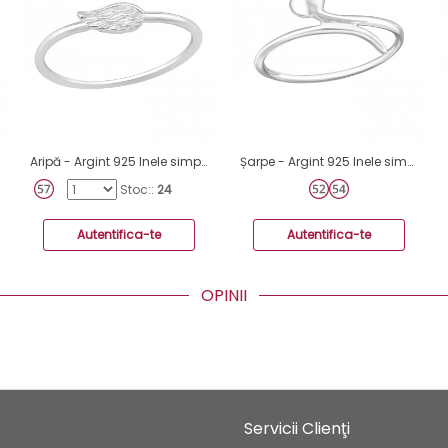
Aripă - Argint 925 Inele simple A4S20178
Șarpe - Argint 925 Inele simple A4S18949
Stoc::
24
Autentifica-te
Autentifica-te
OPINII
Servicii Clienţi