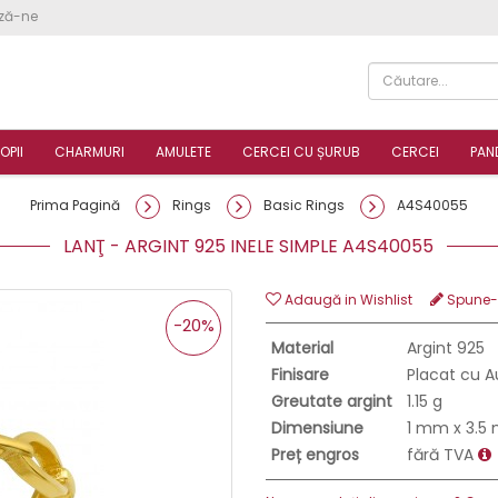
ză-ne
OPII
CHARMURI
AMULETE
CERCEI CU ȘURUB
CERCEI
PAN
Prima Pagină
Rings
Basic Rings
A4S40055
LANŢ - ARGINT 925 INELE SIMPLE A4S40055
Adaugă in Wishlist
Spune-ţ
-20%
Material
Argint 925
Finisare
Placat cu A
Greutate argint
1.15 g
Dimensiune
1 mm x 3.5
Preț engros
fără TVA