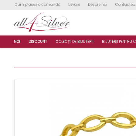
Cum plasez o comandă
Livrare
Despre noi
Contactea
NOI
DISCOUNT
COLECȚII DE BIJUTERII
BIJUTERII PENTRU C