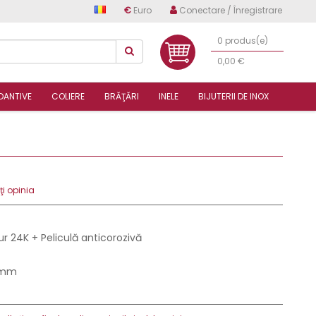
€
Euro
Conectare / Înregistrare
0 produs(e)
0,00 €
DANTIVE
COLIERE
BRĂŢĂRI
INELE
BIJUTERII DE INOX
i opinia
ur 24K + Peliculă anticorozivă
 mm