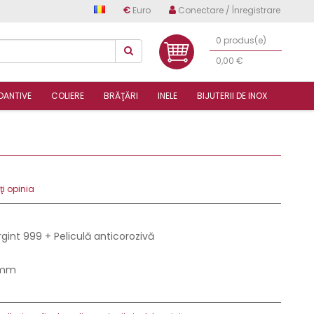
€
Euro
Conectare / Înregistrare
0 produs(e)
0,00 €
DANTIVE
COLIERE
BRĂŢĂRI
INELE
BIJUTERII DE INOX
i opinia
rgint 999 + Peliculă anticorozivă
 mm