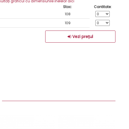
ați graficul cu dimensiunile inelelor aici
Stoc:
Cantitate:
108
109
Vezi prețul
: