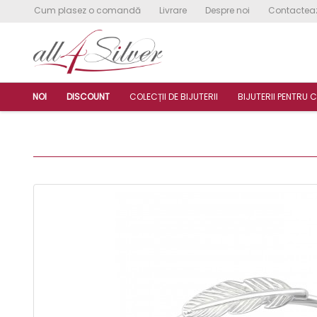
Cum plasez o comandă
Livrare
Despre noi
Contactea
NOI
DISCOUNT
COLECȚII DE BIJUTERII
BIJUTERII PENTRU C