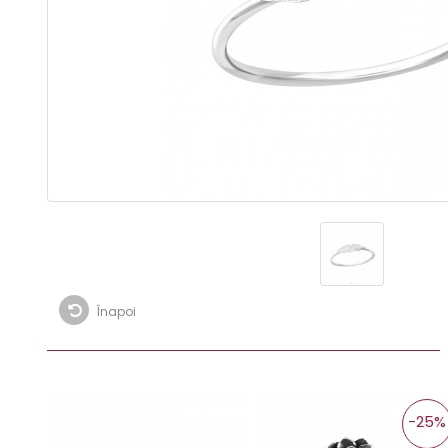
Înapoi
-25%