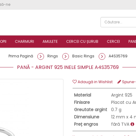
ză-ne
OPII
CHARMURI
AMULETE
CERCEI CU ȘURUB
CERCEI
PAN
Prima Pagină
Rings
Basic Rings
A4S35769
PANĂ - ARGINT 925 INELE SIMPLE A4S35769
Adaugă in Wishlist
Spune-ţ
Material
Argint 925
Finisare
Placat cu A
Greutate argint
0.7 g
Dimensiune
12 mm x 4
Preț engros
fără TVA