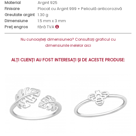
Material
Argint 925
Finisare
Placat cu Argint 999 + Peliculă anticorozivă
Greutate argint
1.30 g
Dimensiune
1.5 mm x 3 mm
Preț engros
fără TVA
Nu cunoașteți dimensiunea? Consultați graficul cu
dimensiunile inelelor aici
ALȚI CLIENȚI AU FOST INTERESAȚI ȘI DE ACESTE PRODUSE: