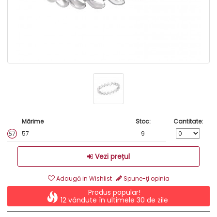
Mărime
Stoc:
Cantitate:
57
9
Vezi prețul
Adaugă in Wishlist
Spune-ţi opinia
Produs popular!
12 vândute în ultimele 30 de zile