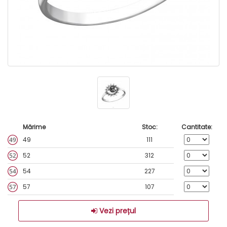
Mărime
Stoc:
Cantitate:
49
111
52
312
54
227
57
107
Vezi prețul