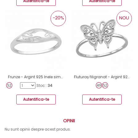
Autentifica-te
Autentifica-te
-20%
NOU
Frunze - Argint 925 Inele simple A4S40606
Fluturaș filigranat - Argint 925 Inele Simple A4S51001
Stoc::
34
Autentifica-te
Autentifica-te
OPINII
Nu sunt opinii despre acest produs.