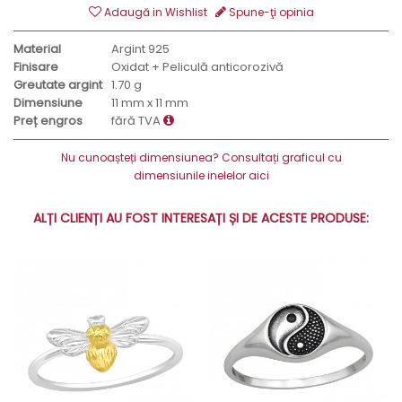
Adaugă in Wishlist
Spune-ţi opinia
Material
Argint 925
Finisare
Oxidat + Peliculă anticorozivă
Greutate argint
1.70 g
Dimensiune
11 mm x 11 mm
Preț engros
fără TVA
Nu cunoașteți dimensiunea? Consultați graficul cu
dimensiunile inelelor aici
ALȚI CLIENȚI AU FOST INTERESAȚI ȘI DE ACESTE PRODUSE: