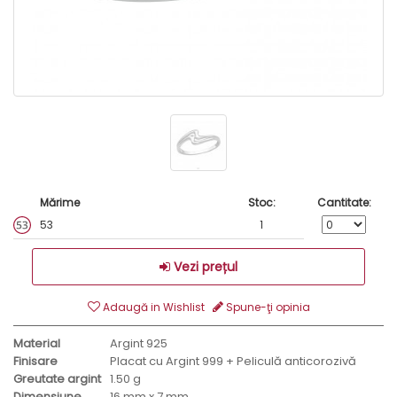
Mărime
Stoc:
Cantitate:
53
1
Vezi prețul
Adaugă in Wishlist
Spune-ţi opinia
Material
Argint 925
Finisare
Placat cu Argint 999 + Peliculă anticorozivă
Greutate argint
1.50 g
Dimensiune
16 mm x 7 mm