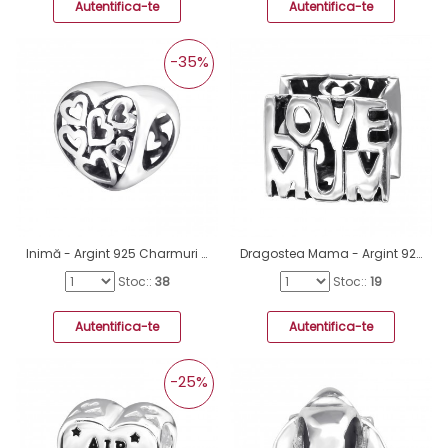
Autentifica-te
Autentifica-te
-35%
Inimă - Argint 925 Charmuri argint fără pietre A4S5742
Dragostea Mama - Argint 925 Charmuri argint fără pietre A4S9201
Stoc::
38
Stoc::
19
Autentifica-te
Autentifica-te
-25%