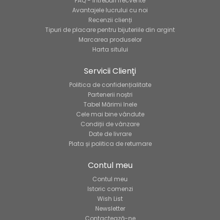
FAQ - Întrebări frecvente
Avantajele lucrului cu noi
Recenzii clienți
Tipuri de placare pentru bijuteriile din argint
Marcarea produselor
Harta sitului
Servicii Clienţi
Politica de confidențialitate
Partenerii noștri
Tabel Mărimi Inele
Cele mai bine vândute
Condiții de vânzare
Date de livrare
Plata și politica de returnare
Contul meu
Contul meu
Istoric comenzi
Wish List
Newsletter
Contactează-ne