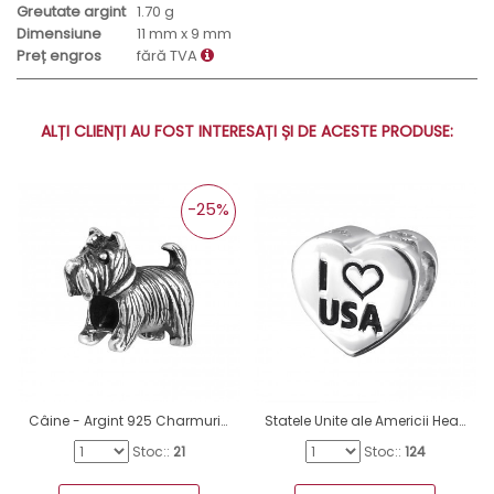
Greutate argint
1.70 g
Dimensiune
11 mm x 9 mm
Preț engros
fără TVA
ALȚI CLIENȚI AU FOST INTERESAȚI ȘI DE ACESTE PRODUSE:
-25%
Câine - Argint 925 Charmuri argint fără pietre A4S16830
Statele Unite ale Americii Heart - Argint 925 Charmuri argint fără pietre A4S19832
Stoc::
21
Stoc::
124