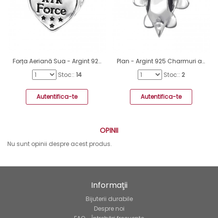
Forța Aeriană Sua - Argint 925 Charmuri argint fără pietre A4S28297
Plan - Argint 925 Charmuri argint fără pietre A4S6015
Stoc::
14
Stoc::
2
Autentifica-te
Autentifica-te
OPINII
Nu sunt opinii despre acest produs.
Informaţii
Bijuterii durabile
Despre noi