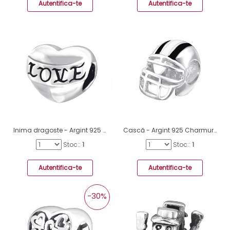
Autentifica-te
Autentifica-te
Inima dragoste - Argint 925 Charmuri argint fără pietre A4S14936
Cască - Argint 925 Charmuri argint fără pietre A4S11038
Stoc::
1
Stoc::
1
Autentifica-te
Autentifica-te
-30%