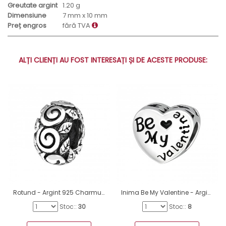
Greutate argint
1.20 g
Dimensiune
7 mm x 10 mm
Preț engros
fără TVA
ALȚI CLIENȚI AU FOST INTERESAȚI ȘI DE ACESTE PRODUSE:
Rotund - Argint 925 Charmuri argint fără pietre A4S4392
Inima Be My Valentine - Argint 925 Charmuri argint fără pietre A4S10612
Stoc::
30
Stoc::
8