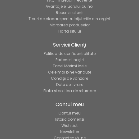
FAQ - Întrebări frecvente
Avantajele lucrului cu noi
Recenzii clienți
Tipuri de placare pentru bijuteriile din argint
Marcarea produselor
Harta sitului
Servicii Clienţi
Politica de confidențialitate
Partenerii noștri
Tabel Mărimi Inele
Cele mai bine vândute
Condiții de vânzare
Date de livrare
Plata și politica de returnare
Contul meu
Contul meu
Istoric comenzi
Wish List
Newsletter
Contactează-ne