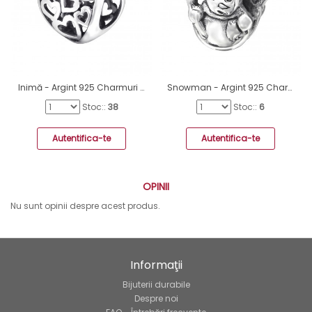
Inimă - Argint 925 Charmuri argint fără pietre A4S5742
Snowman - Argint 925 Charmuri argint fără pietre A4S2857
Stoc::
38
Stoc::
6
Autentifica-te
Autentifica-te
OPINII
Nu sunt opinii despre acest produs.
Informaţii
Bijuterii durabile
Despre noi