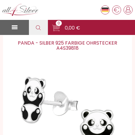
€
0

0,00 €
PANDA - SILBER 925 FARBIGE OHRSTECKER
A4S39818