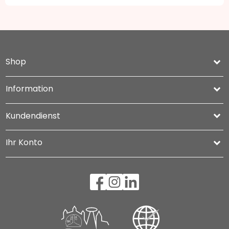
Shop
keyboard_arrow_down
Information

Kundendienst

Ihr Konto
