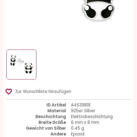
favorite_border
Zur Wunschliste hinzufügen
ID Artikel
A4S39818
Material
925er Silber
Beschichtung
Elektrobeschichtung
Breite Größe
6 mm x 8 mm
Gewicht von Silber
0.45 g
Andere
Epoxid