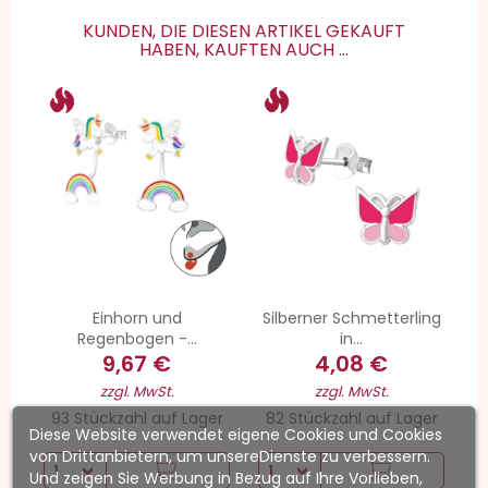
KUNDEN, DIE DIESEN ARTIKEL GEKAUFT
HABEN, KAUFTEN AUCH ...
Einhorn und
Silberner Schmetterling
Regenbogen -...
in...
9,67 €
4,08 €
zzgl. MwSt.
zzgl. MwSt.
93 Stückzahl auf Lager
82 Stückzahl auf Lager
Diese Website verwendet eigene Cookies und Cookies
von Drittanbietern, um unsereDienste zu verbessern.
Und zeigen Sie Werbung in Bezug auf Ihre Vorlieben,