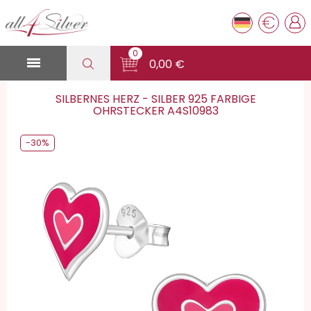
€
0

0,00 €
SILBERNES HERZ - SILBER 925 FARBIGE
OHRSTECKER A4S10983
-30%