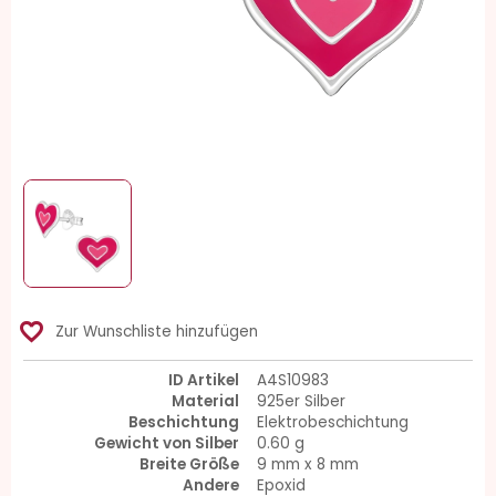
favorite_border
Zur Wunschliste hinzufügen
ID Artikel
A4S10983
Material
925er Silber
Beschichtung
Elektrobeschichtung
Gewicht von Silber
0.60 g
Breite Größe
9 mm x 8 mm
Andere
Epoxid