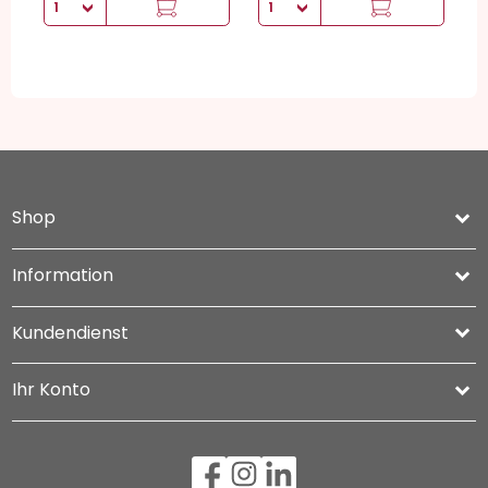
Shop
keyboard_arrow_down
Information

Kundendienst

Ihr Konto
