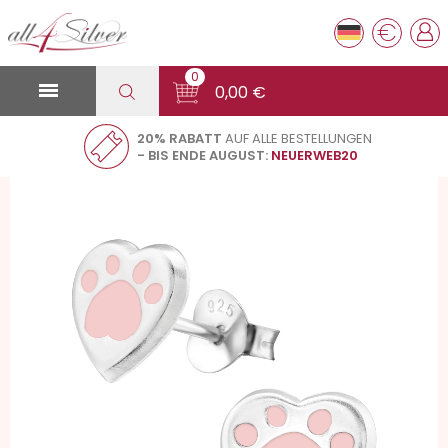
€
0

0,00 €
20% RABATT
AUF ALLE BESTELLUNGEN
HERZ - 925 STERLING SILBER BUNTE
- BIS ENDE AUGUST:
NEUERWEB20
OHRSTECKER FÜR KINDER A4S26293