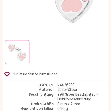
favorite_border
Zur Wunschliste hinzufügen
ID Artikel
A4S26293
Material
925er Silber
Beschichtung
999 Silber Beschichtet +
Elektrobeschichtung
Breite Größe
8 mm x 7 mm
Gewicht von Silber
0.50 g