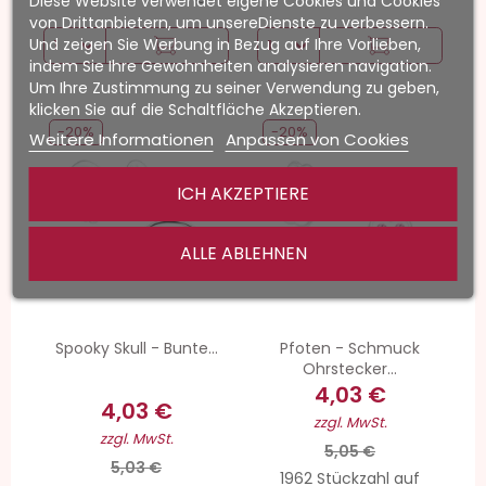
Diese Website verwendet eigene Cookies und Cookies
von Drittanbietern, um unsereDienste zu verbessern.
Und zeigen Sie Werbung in Bezug auf Ihre Vorlieben,
indem Sie Ihre Gewohnheiten analysieren navigation.
Um Ihre Zustimmung zu seiner Verwendung zu geben,
klicken Sie auf die Schaltfläche Akzeptieren.
-20%
-20%
Weitere Informationen
Anpassen von Cookies
ICH AKZEPTIERE
ALLE ABLEHNEN
Spooky Skull - Bunte...
Pfoten - Schmuck
Ohrstecker...
4,03 €
4,03 €
zzgl. MwSt.
zzgl. MwSt.
5,05 €
5,03 €
1962 Stückzahl auf