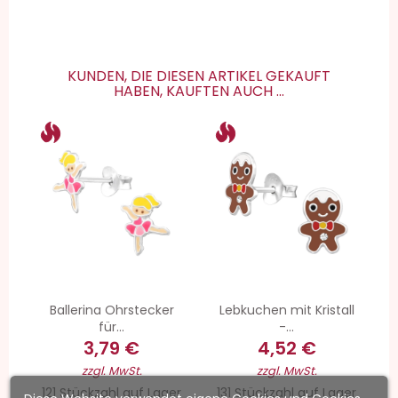
KUNDEN, DIE DIESEN ARTIKEL GEKAUFT
HABEN, KAUFTEN AUCH ...
Ballerina Ohrstecker
Lebkuchen mit Kristall
für...
-...
3,79 €
4,52 €
zzgl. MwSt.
zzgl. MwSt.
121 Stückzahl auf Lager
131 Stückzahl auf Lager