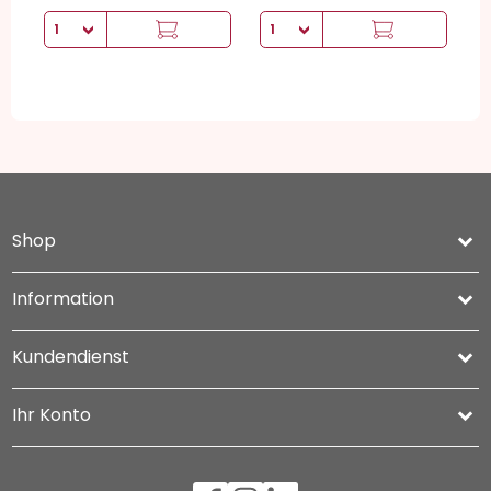
Shop
keyboard_arrow_down
Information

Kundendienst

Ihr Konto
