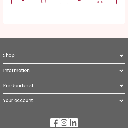
Shop
keyboard_arrow_down
Information

Kundendienst

Your account
