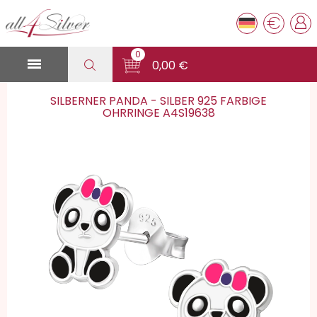
€
0

0,00 €
SILBERNER PANDA - SILBER 925 FARBIGE
OHRRINGE A4S19638