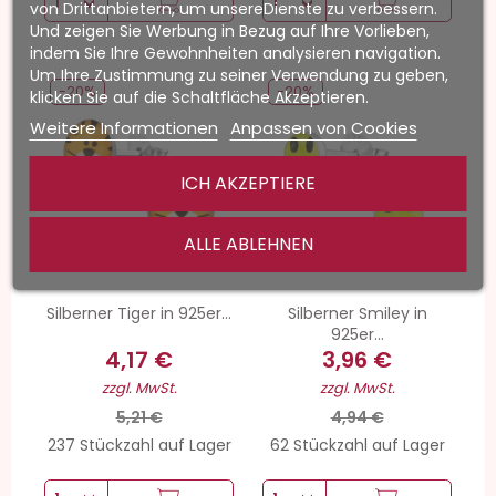
von Drittanbietern, um unsereDienste zu verbessern.
Und zeigen Sie Werbung in Bezug auf Ihre Vorlieben,
indem Sie Ihre Gewohnheiten analysieren navigation.
Um Ihre Zustimmung zu seiner Verwendung zu geben,
-20%
-20%
klicken Sie auf die Schaltfläche Akzeptieren.
Weitere Informationen
Anpassen von Cookies
ICH AKZEPTIERE
ALLE ABLEHNEN
Silberner Tiger in 925er...
Silberner Smiley in
925er...
4,17 €
3,96 €
zzgl. MwSt.
zzgl. MwSt.
5,21 €
4,94 €
237 Stückzahl auf Lager
62 Stückzahl auf Lager