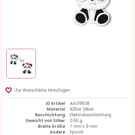
favorite_border
Zur Wunschliste hinzufügen
ID Artikel
A4S19638
Material
925er Silber
Beschichtung
Elektrobeschichtung
Gewicht von Silber
0.55 g
Breite Größe
7 mm x 9 mm
Andere
Epoxid