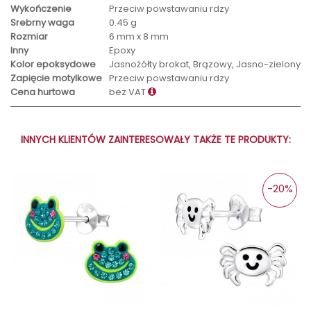
Wykończenie
Przeciw powstawaniu rdzy
Srebrny waga
0.45 g
Rozmiar
6 mm x 8 mm
Inny
Epoxy
Kolor epoksydowe
Jasnożółty brokat, Brązowy, Jasno-zielony
Zapięcie motylkowe
Przeciw powstawaniu rdzy
Cena hurtowa
bez VAT
INNYCH KLIENTÓW ZAINTERESOWAŁY TAKŻE TE PRODUKTY:
-20%