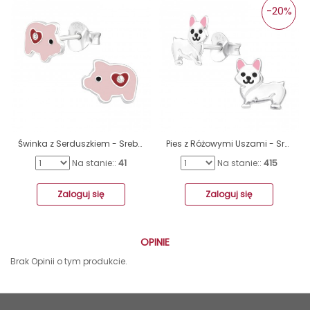
-20%
Świnka z Serduszkiem - Srebro Próby 925 Kolczyki Sztyfty Z Kryształami A4S42751
Pies z Różowymi Uszami - Srebro Próby 925 Kolorowe Kolczyki Ze Sztyftem A4S43137
Na stanie::
41
Na stanie::
415
Zaloguj się
Zaloguj się
OPINIE
Brak Opinii o tym produkcie.