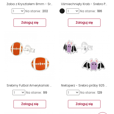
Żaba z Kryształem 8mm - Srebro Próby 925 Kolorowe Kolczyki Ze Sztyftem A4S49832
Uśmiechnięty Krab - Srebro Próby 925 Kolorowe Kolczyki Ze Sztyftem A4S44660
Na stanie::
202
Na stanie::
186
Zaloguj się
Zaloguj się
Srebrny Futbol Amerykański - Srebro próby 925 Kolorowe kolczyki ze sztyftem A4S17795
Nietoperz - Srebro próby 925 Kolorowe kolczyki ze sztyftem A4S44627
Na stanie::
99
Na stanie::
129
Zaloguj się
Zaloguj się