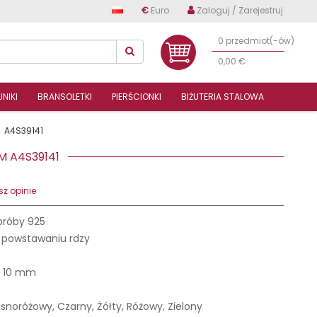
€
Euro
Zaloguj / Zarejestruj
0 przedmiot(-ów)
0,00 €
NIKI
BRANSOLETKI
PIERŚCIONKI
BIŻUTERIA STALOWA
A4S39141
EM A4S39141
z opinie
próby 925
 powstawaniu rdzy
 10 mm
Jasnoróżowy, Czarny, Żółty, Różowy, Zielony