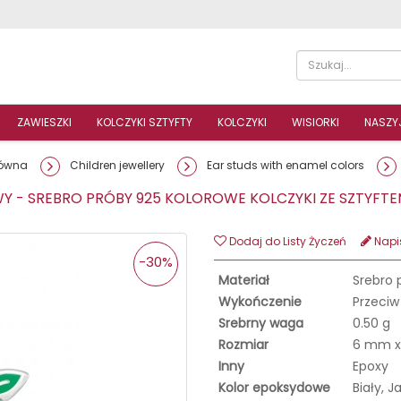
ZAWIESZKI
KOLCZYKI SZTYFTY
KOLCZYKI
WISIORKI
NASZYJ
łówna
Children jewellery
Ear studs with enamel colors
- SREBRO PRÓBY 925 KOLOROWE KOLCZYKI ZE SZTYFT
Dodaj do Listy Życzeń
Napis
-30%
Materiał
Srebro 
Wykończenie
Przeciw
Srebrny waga
0.50 g
Rozmiar
6 mm x
Inny
Epoxy
Kolor epoksydowe
Biały, 