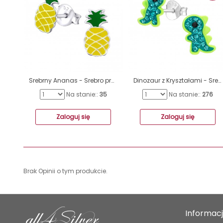
Srebrny Ananas - Srebro próby 925 Kolorowe kolczyki ze sztyftem A4S18663
Dinozaur z Kryształami - Srebro Próby 925 Kolorowe Kolczyki Ze Sztyftem A4S48726
Na stanie::
35
Na stanie::
276
Zaloguj się
Zaloguj się
Brak Opinii o tym produkcie.
Informac