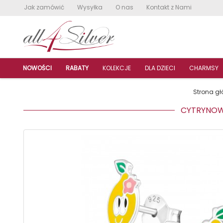
Jak zamówić
Wysyłka
O nas
Kontakt z Nami
NOWOŚCI
RABATY
KOLEKCJE
DLA DZIECI
CHARMSY
Strona g
CYTRYNOWY 