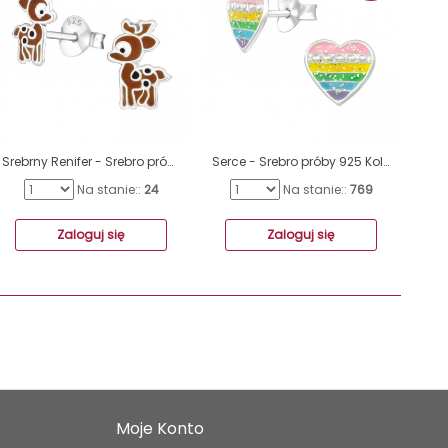
Srebrny Renifer - Srebro próby 925 Kolorowe kolczyki ze sztyftem A4S18038
Serce - Srebro próby 925 Kolorowe kolczyki ze sztyftem A4S39457
Na stanie::
24
Na stanie::
769
Zaloguj się
Zaloguj się
Moje Konto