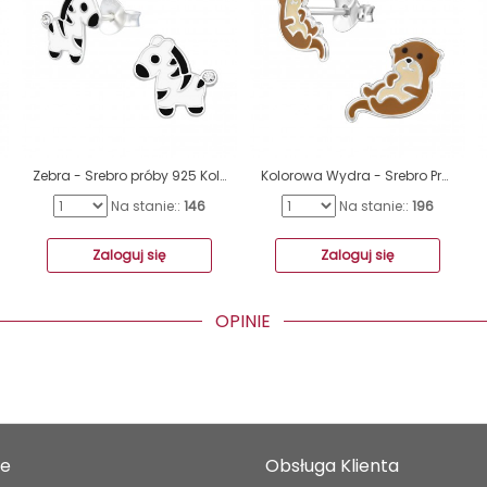
Zebra - Srebro próby 925 Kolorowe kolczyki ze sztyftem A4S40354
Kolorowa Wydra - Srebro Próby 925 Kolorowe Kolczyki Ze Sztyftem A4S50204
Na stanie::
146
Na stanie::
196
Zaloguj się
Zaloguj się
OPINIE
je
Obsługa Klienta