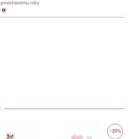
 powstawaniu rdzy
T
Y:
-20%