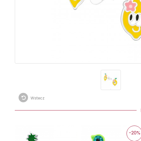
Wstecz
I
-20%