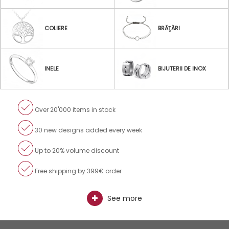
BRĂŢĂRI
COLIERE
BIJUTERII DE INOX
INELE
Over 20'000 items in stock
30 new designs added every week
Up to 20% volume discount
Free shipping by 399€ order
See more