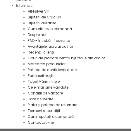
Informații
All4silver VIP
Bijuterii de Crăciun
Bijuterii durabile
Cum plasez o comandă
Despre noi
FAQ - Întrebări frecvente
Avantajele lucrului cu noi
Recenzii clienți
Tipuri de placare pentru bijuteriile din argint
Marcarea produselor
Politica de confidențialitate
Partenerii noștri
Tabel Mărimi Inele
Cele mai bine vândute
Condiții de vânzare
Date de livrare
Plata și politica de returnare
Termeni și condiții
Cum repetați o comandă
Contactați-ne