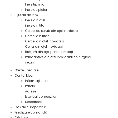
Inele tip midi
Inele de picior
Bijuterii de Inox
Inele din oţel
inele din titan
Cercei cu șurub din oţel inoxidabil
Cercei din titan
Cercei din oţel inoxidabil
Colier din oţel inoxidabil
Brăţară din oţel pentru bărbaţi
Pandantive din oțel inoxidabil chirurgical
seturi
Oferte Speciale
Contul Meu
Informații cont
Parolă
Adrese
Istoricul comenzilor
Descărcări
Coș de cumpărături
Finalizare comandă
Căutare