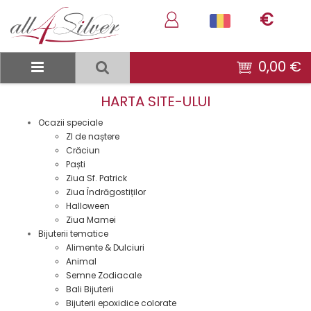
€
0,00 €
HARTA SITE-ULUI
Ocazii speciale
ZI de naștere
Crăciun
Paști
Ziua Sf. Patrick
Ziua Îndrăgostiților
Halloween
Ziua Mamei
Bijuterii tematice
Alimente & Dulciuri
Animal
Semne Zodiacale
Bali Bijuterii
Bijuterii epoxidice colorate