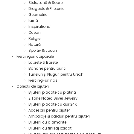
Stele, Lună & Soare
Dragoste & Prietenie
Geometric
Iarnă
Inspirational
Ocean
Religie
Natură
Sportiv & Jocuri
Piercinguri corporale
Labrete & Barete
Banane pentru buric
Tuneluri și Pluguri pentru Urechi
Piercing-uri nas
Colecții de bijuterii
Bijuterii placate cu platină
2 Tone Plated Silver Jewelry
Bijuterii placate cu aur 24K
Accesorii pentru bijuterii
Ambalaje și carduri pentru bijuterii
Bijuterii cu diamante
Bijuterii cu finisaj oxidat