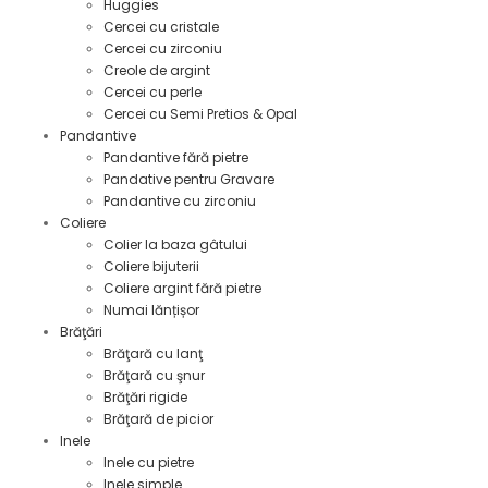
Huggies
Cercei cu cristale
Cercei cu zirconiu
Creole de argint
Cercei cu perle
Cercei cu Semi Pretios & Opal
Pandantive
Pandantive fără pietre
Pandative pentru Gravare
Pandantive cu zirconiu
Coliere
Colier la baza gâtului
Coliere bijuterii
Coliere argint fără pietre
Numai lănțișor
Brăţări
Brăţară cu lanţ
Brăţară cu şnur
Brăţări rigide
Brăţară de picior
Inele
Inele cu pietre
Inele simple