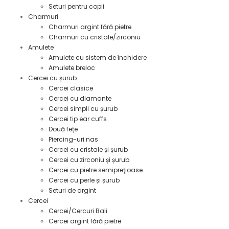
Seturi pentru copii
Charmuri
Charmuri argint fără pietre
Charmuri cu cristale/zirconiu
Amulete
Amulete cu sistem de închidere
Amulete breloc
Cercei cu șurub
Cercei clasice
Cercei cu diamante
Cercei simpli cu șurub
Cercei tip ear cuffs
Două fețe
Piercing-uri nas
Cercei cu cristale și șurub
Cercei cu zirconiu și șurub
Cercei cu pietre semipreţioase
Cercei cu perle și șurub
Seturi de argint
Cercei
Cercei/Cercuri Bali
Cercei argint fără pietre