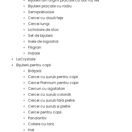
Bijuterii din argint placate cu aur roz 18k
Bijuterii placate cu rodiu
Semipretioase
Cercei cu două feţe
Cercei lungi
Lichidare de stoc
Set de bijuterii
Inele de logodnă
Filigran
Inițiale
LaCrystale
Bijuterii pentru copii
Brăţară
Cercei cu șurub pentru copii
Cercei Premium pentru copii
Cercuri cu agatatori
Cercei cu surub colorati
Cercei cu șurub fără pietre
Cercei cu șurub și pietre
Cercei pentru copii
Pandantiv
Coliere cu lanț
Inel