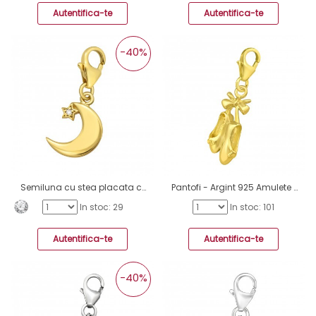
Autentifica-te
Autentifica-te
-40%
Semiluna cu stea placata cu aur - Argint 925 Amulete Cu Sistem De Închidere A4S42059
Pantofi - Argint 925 Amulete cu sistem de închidere A4S42058
In stoc: 29
In stoc: 101
Autentifica-te
Autentifica-te
-40%