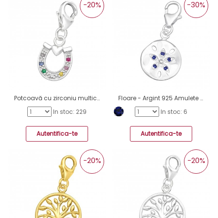
-20%
-30%
Potcoavă cu zirconiu multicolor - Argint 925 Amulete Cu Sistem De Închidere A4S44505
Floare - Argint 925 Amulete cu sistem de închidere A4S44472
In stoc: 229
In stoc: 6
Autentifica-te
Autentifica-te
-20%
-20%