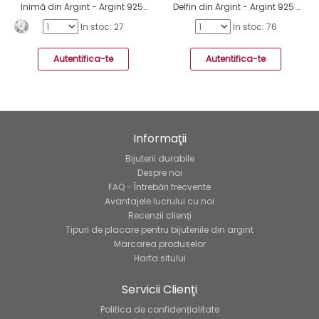
Inimă din Argint - Argint 925 Amulete cu sistem de închidere A4S853
Delfin din Argint - Argint 925 Amulete cu sistem de închidere A4S849
In stoc: 27
In stoc: 76
Autentifica-te
Autentifica-te
Informaţii
Bijuterii durabile
Despre noi
FAQ - Întrebări frecvente
Avantajele lucrului cu noi
Recenzii clienți
Tipuri de placare pentru bijuteriile din argint
Marcarea produselor
Harta sitului
Servicii Clienţi
Politica de confidențialitate