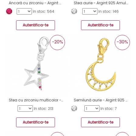
Ancoră cu zirconiu - Argint 925 Amulete Cu Sistem De Închidere A4S45621
Stea aurie - Argint 925 Amulete Cu Sistem De Închidere A4S44526
In stoc: 564
In stoc: 146
Autentifica-te
Autentifica-te
-20%
-30%
Stea cu zirconiu multicolor - Argint 925 Amulete Cu Sistem De Închidere A4S44523
Semilună aurie - Argint 925 Amulete Cu Sistem De Închidere A4S44520
In stoc: 213
In stoc: 7
Autentifica-te
Autentifica-te