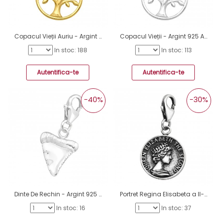
Copacul Vieții Auriu - Argint 925 Amulete Cu Sistem De Închidere A4S44447
Copacul Vieții - Argint 925 Amulete Cu Sistem De Închidere A4S44444
In stoc: 188
In stoc: 113
Autentifica-te
Autentifica-te
-40%
-30%
Dinte De Rechin - Argint 925 Amulete Cu Sistem De Închidere A4S44423
Portret Regina Elisabeta a II-a Antichizat - Argint 925 Amulete Cu Sistem De Închidere A4S44381
In stoc: 16
In stoc: 37