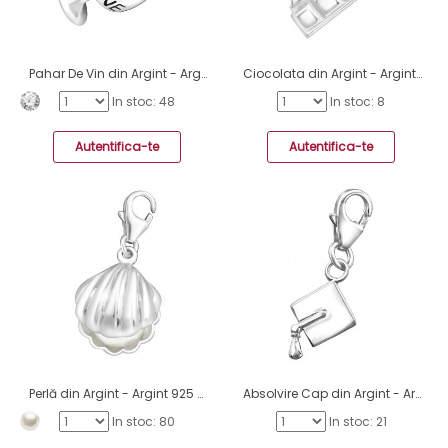
Pahar De Vin din Argint - Argint 925 Amulete cu sistem de închidere A4S11372
Ciocolata din Argint - Argint 925 Amulete cu sistem de închidere A4S11371
In stoc: 48
In stoc: 8
Autentifica-te
Autentifica-te
Perlă din Argint - Argint 925 Amulete cu sistem de închidere A4S7315
Absolvire Cap din Argint - Argint 925 Amulete cu sistem de închidere A4S6781
In stoc: 80
In stoc: 21